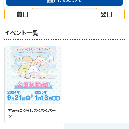
前日
翌日
イベント一覧
すみっコぐらし わくわくパー
ク