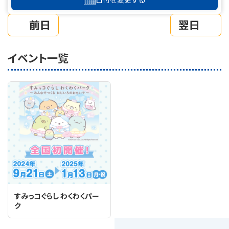
前日
翌日
イベント一覧
すみっコぐらし わくわくパー
ク