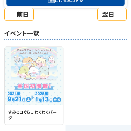
前日
翌日
イベント一覧
すみっコぐらし わくわくパー
ク