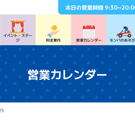
本日の営業時間
9:30~20:0
イベント・
ステー
ジ
料⾦案内
営業カレンダー
モンパの
あそ
営業カレンダー
25