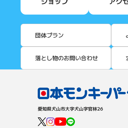
ショップ
アク
団体プラン
落とし物のお問い合わせ
愛知県⽝⼭市⼤字⽝⼭字官林26