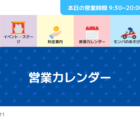
本日の営業時間
9:30~20:0
イベント・
ステー
ジ
料⾦案内
営業カレンダー
モンパの
あそ
営業カレンダー
11