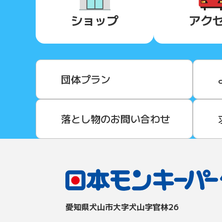
ショップ
アク
団体プラン
落とし物のお問い合わせ
愛知県⽝⼭市⼤字⽝⼭字官林26