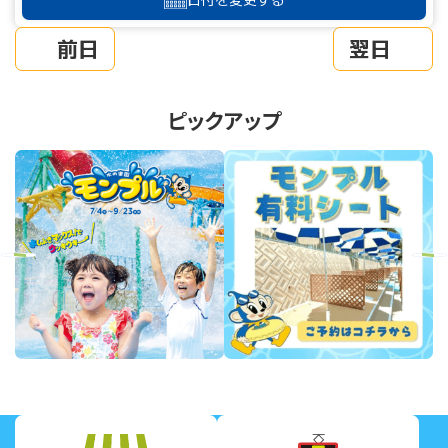
前日
翌日
ピックアップ
revious
Next