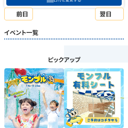
前日
翌日
イベント一覧
ピックアップ
revious
Next