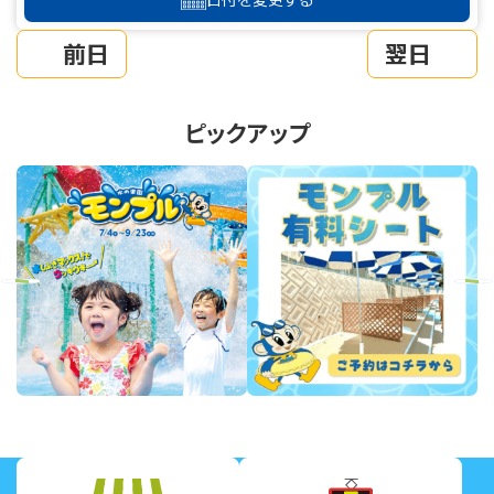
前日
翌日
ピックアップ
revious
Next