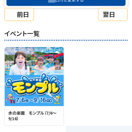
前日
翌日
イベント一覧
水の楽園 モンプル（7/6～
9/16）