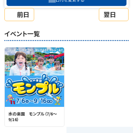
前日
翌日
イベント一覧
水の楽園 モンプル（7/6～
9/16）