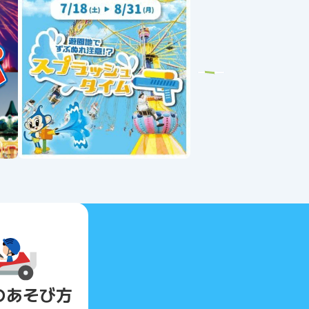
Next
の
あそび方