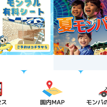
セス
園内MAP
モンパ