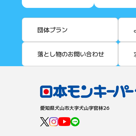
団体プラン
落とし物のお問い合わせ
愛知県⽝⼭市⼤字⽝⼭字官林26