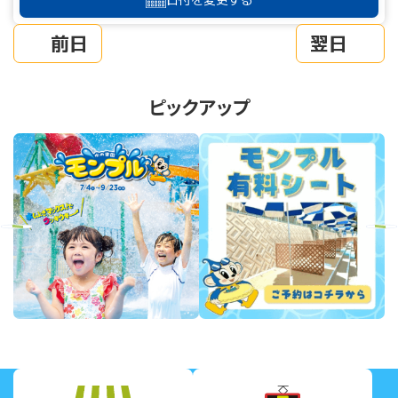
前日
翌日
ピックアップ
revious
Next