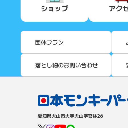
ショップ
アク
団体プラン
落とし物のお問い合わせ
愛知県⽝⼭市⼤字⽝⼭字官林26