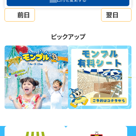
前日
翌日
ピックアップ
revious
Next