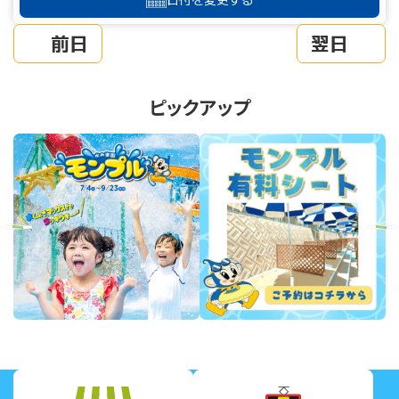
前日
翌日
ピックアップ
revious
Next