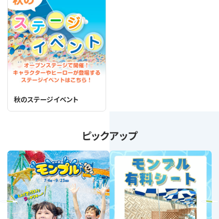
秋のステージイベント
ピックアップ
revious
Next