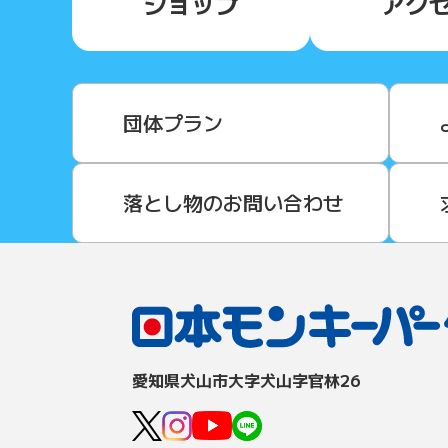
ショップ
アク
団体プラン
落とし物のお問い合わせ
愛知県⽝⼭市⼤字⽝⼭字官林26