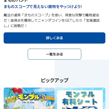
まものスコープで見えない魔物をやっつけよう！
わ
フ
魔法の道具「まものスコープ」を使い、得意な攻撃で魔物退治
頼
め
だ！高得点を獲得してニャンダコインをGETしたら「宝箱運試
リ
し」に挑戦だ！
詳しくみる
一覧をみる
ピックアップ