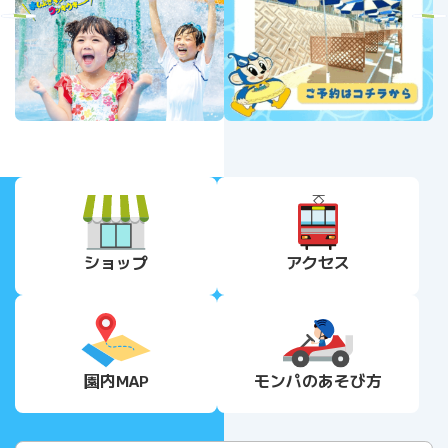
revious
Next
ショップ
アクセス
園内MAP
モンパの
あそび方