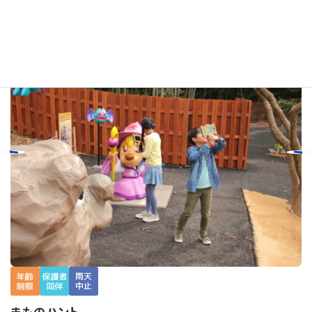
おすすめアトラクション
revious
Next
まものハント